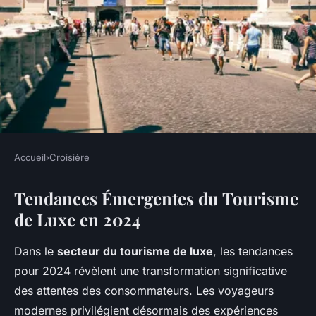
Accueil
›
Croisière
CROISIÈRE
Tendances Émergentes du Tourisme
Découvrez les Nouvelles
de Luxe en 2024
Tendances du Tourisme de
Luxe en 2024 : Innovations et
Dans le
secteur du tourisme de luxe
, les tendances
Expériences Inoubliables
pour 2024 révèlent une transformation significative
des attentes des consommateurs. Les voyageurs
Tom
•
26 novembre 2024
•
5 min de lecture
modernes privilégient désormais des expériences