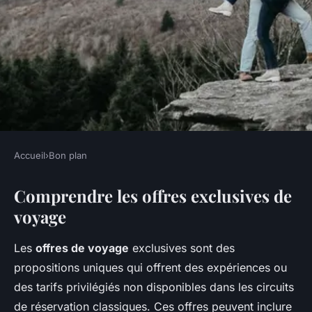
Accueil
›
Bon plan
BON PLAN
Comprendre les offres exclusives de
10 pièges à éviter lors de la
voyage
réservation d'offres exclusives
de voyage
Les
offres de voyage
exclusives sont des
propositions uniques qui offrent des expériences ou
Tom
•
26 novembre 2024
•
2 min de lecture
des tarifs privilégiés non disponibles dans les circuits
de réservation classiques. Ces offres peuvent inclure