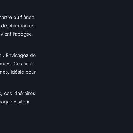
martre ou flânez
e de charmantes
vient l’apogée
el. Envisagez de
ques. Ces lieux
mes, idéale pour
 ces itinéraires
aque visiteur