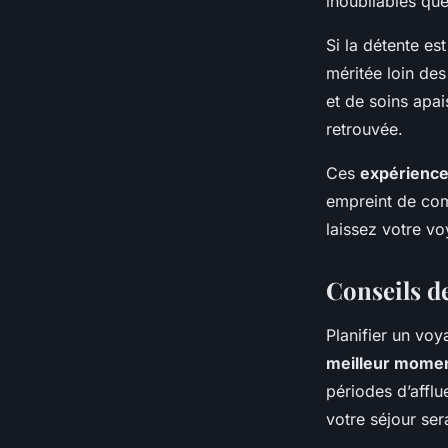
inoubliables qu
Si la détente est
méritée loin de
et de soins apai
retrouvée.
Ces
expérience
empreint de comp
laissez votre vo
Conseils d
Planifier un vo
meilleur mome
périodes d’afflu
votre séjour ser