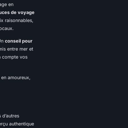
yage en
uces de voyage
ix raisonnables,
locaux.
 Un
conseil pour
mis entre mer et
en compte vos
it en amoureux,
s d’autres
perçu authentique