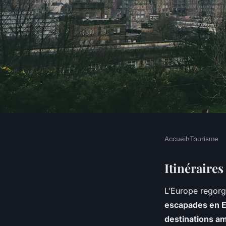
Accueil
›
Tourisme
TOURISME
Itinéraires touristi
Itinéraire
L’Europe regorg
incroyablement rom
escapades en 
destinations a