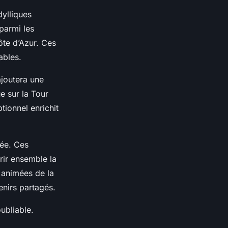
dylliques
parmi les
ôte d’Azur. Ces
ables.
joutera une
e sur la Tour
tionnel enrichit
née. Ces
rir ensemble la
s animées de la
enirs partagés.
ubliable.