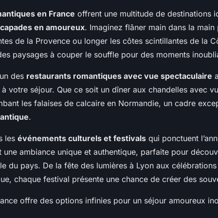
mantiques en France
offrent une multitude de destinations i
capades en amoureux
. Imaginez flâner main dans la main 
es de la Provence ou longer les côtes scintillantes de la C
 des paysages à couper le souffle pour des moments inoubli
’un des
restaurants romantiques avec vue spectaculaire
a
à votre séjour. Que ce soit un dîner aux chandelles avec vu
mbant les falaises de calcaire en Normandie, un cadre excep
antique
.
s les
événements culturels et festivals
qui ponctuent l’an
nt une ambiance unique et authentique, parfaite pour découv
lle du pays. De la fête des lumières à Lyon aux célébration
que, chaque festival présente une chance de créer des souv
ance offre des options infinies pour un séjour amoureux ino