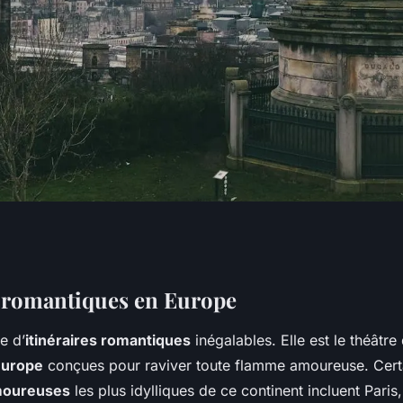
ques
s romantiques en Europe
e d’
itinéraires romantiques
inégalables. Elle est le théâtr
antiques
Europe
conçues pour raviver toute flamme amoureuse. Cert
moureuses
les plus idylliques de ce continent incluent Paris