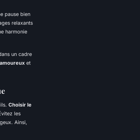
e pause bien
ages relaxants
une harmonie
dans un cadre
n amoureux
et
ue
ils.
Choisir le
vitez les
ageux. Ainsi,