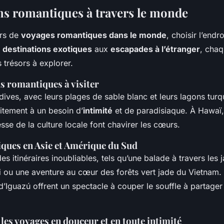
ns romantiques à travers le monde
urs de
voyages romantiques dans le monde
, choisir l’endr
s
destinations exotiques
aux
escapades à l’étranger
, chaq
 trésors à explorer.
lus romantiques à visiter
dives, avec leurs plages de sable blanc et leurs lagons turq
itement à un besoin d’
intimité
et de paradisiaque. À Hawaï,
hesse de la culture locale font chavirer les cœurs.
iques en Asie et Amérique du Sud
es itinéraires inoubliables, tels qu’une balade à travers les 
li ou une aventure au cœur des forêts vert jade du Vietnam
d’Iguazú offrent un spectacle à couper le souffle à partager 
les voyages en douceur et en toute intimité