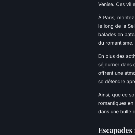
Tom
•
26 novembre 2024
•
5 min de lecture
Venise. Ces vill
À Paris, montez 
le long de la S
balades en bate
du romantisme.
En plus des acti
séjourner dans 
offrent une atmo
se détendre apr
Ainsi, que ce so
romantiques en 
dans une bulle 
Escapades 